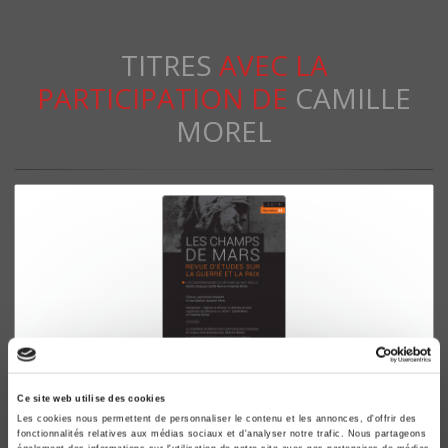
TITRES
AVEC LA
PARTICIPATION DE
CAMILLE
MOREL
Ce site web utilise des cookies
Les Champs de Mars 32
Les cookies nous permettent de personnaliser le contenu et les annonces, d'offrir des
fonctionnalités relatives aux médias sociaux et d'analyser notre trafic. Nous partageons
Les coopérations de défense au XXIe siècle