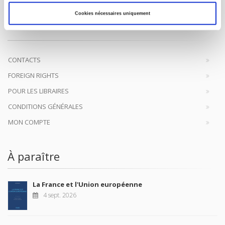
Maison d'édition dédiée aux sciences humaines et sociales, les
Cookies nécessaires uniquement
Presses de Sciences Po participent depuis leur création en 1976
à la transmission des savoirs et des idées
continuer
CONTACTS
FOREIGN RIGHTS
POUR LES LIBRAIRES
CONDITIONS GÉNÉRALES
MON COMPTE
À paraître
La France et l'Union européenne
4 sept. 2026