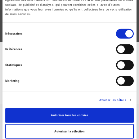
également des informations sur l'utilisation de notre site avec nos partenaires de médias
Camille Morel, Friederike Richter
sociaux, de publicité et d'analyse, qui peuvent combiner celles-ci avec d'autres
informations que vous leur avez fournies ou qu'ils ont collectées lors de votre utilisation
de leurs services.
Sélection
Nécessaires
du
consentement
Préférences
ABONNEZ-VOUS À NOS
Statistiques
REVUES
Marketing
Je m’abonne
Afficher les détails
Autoriser tous les cookies
Autoriser la sélection