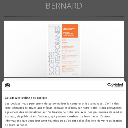
BERNARD
Sociétés contemporaines 114, 2019
Classes populaires d'aujourd'hui. Questions de
Ce site web utilise des cookies
morphologie et de styles de vie
Les cookies nous permettent de personnaliser le contenu et les annonces, d'offrir des
Lise Bernard, Olivier Masclet
fonctionnalités relatives aux médias sociaux et d'analyser notre trafic. Nous partageons
également des informations sur l'utilisation de notre site avec nos partenaires de médias
sociaux, de publicité et d'analyse, qui peuvent combiner celles-ci avec d'autres
informations que vous leur avez fournies ou qu'ils ont collectées lors de votre utilisation
de leurs services.