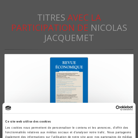
TITRES
AVEC LA
PARTICIPATION DE
NICOLAS
JACQUEMET
Ce site web utilise des cookies
Revue économique 70-6, novembre 2019
Les cookies nous permettent de personnaliser le contenu et les annonces, d'offrir des
Panorama des enseignements récents de l'économie
fonctionnalités relatives aux médias sociaux et d'analyser notre trafic. Nous partageons
également des informations sur l'utilisation de notre site avec nos partenaires de médias