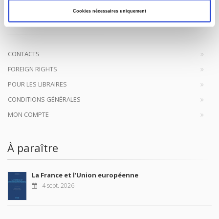
Maison d'édition dédiée aux sciences humaines et sociales, les
Presses de Sciences Po participent depuis leur création en 1976
Cookies nécessaires uniquement
à la transmission des savoirs et des idées
continuer
CONTACTS
FOREIGN RIGHTS
POUR LES LIBRAIRES
CONDITIONS GÉNÉRALES
MON COMPTE
À paraître
La France et l'Union européenne
4 sept. 2026