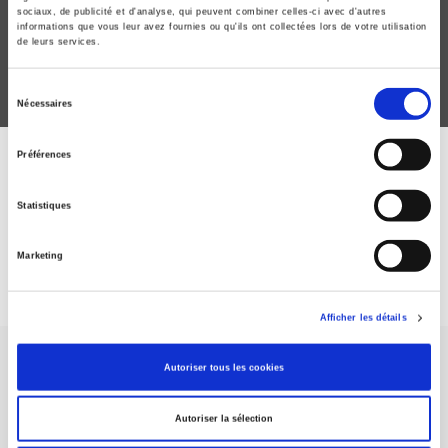
comportementale
sociaux, de publicité et d'analyse, qui peuvent combiner celles-ci avec d'autres
Giuseppe Attanasi, Agnès Festré
informations que vous leur avez fournies ou qu'ils ont collectées lors de votre utilisation
de leurs services.
Sélection
Nécessaires
du
consentement
Préférences
ABONNEZ-VOUS À NOS
REVUES
Statistiques
Marketing
Je m’abonne
Afficher les détails
Autoriser tous les cookies
Autoriser la sélection