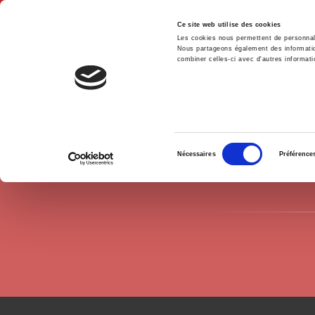
Ce site web utilise des cookies
Les cookies nous permettent de personnalis
Nous partageons également des informations
combiner celles-ci avec d'autres informatio
Accue
Auteurs
Deborah Prentice
Accueil
Sélection
Nécessaires
Préférence
du
consentement