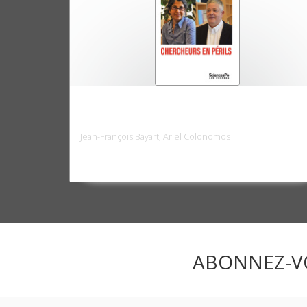
Pour Fariba Adelkhah et Roland Marchal.
Chercheurs en périls
Jean-François Bayart, Ariel Colonomos
ABONNEZ-V