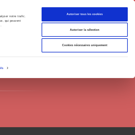
Français
Autoriser tous les cookies
lyser notre trafic.
se, qui peuvent
s.
Politique
Société
Autoriser la sélection
Cookies nécessaires uniquement
ils