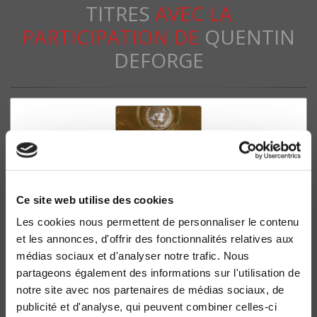
TITRES
AVEC LA
PARTICIPATION DE
QUENTIN
DEFORGE
Ce site web utilise des cookies
Les cookies nous permettent de personnaliser le contenu
et les annonces, d'offrir des fonctionnalités relatives aux
médias sociaux et d'analyser notre trafic. Nous
L'assemblée générale des Nations unies
partageons également des informations sur l'utilisation de
Une institution politique mondiale
notre site avec nos partenaires de médias sociaux, de
Guillaume Devin, Franck Petiteville
publicité et d'analyse, qui peuvent combiner celles-ci