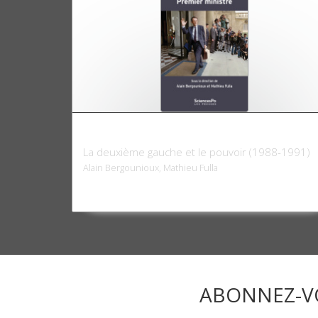
Michel Rocard Premier ministre
La deuxième gauche et le pouvoir (1988-1991)
Alain Bergounioux, Mathieu Fulla
ABONNEZ-V