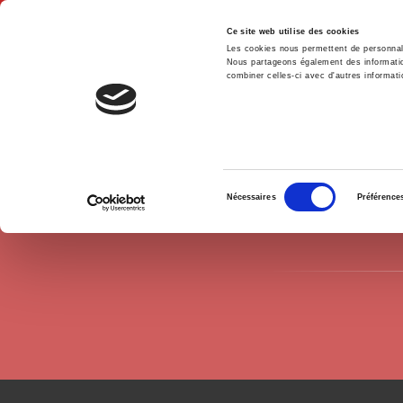
Ce site web utilise des cookies
Les cookies nous permettent de personnalis
Nous partageons également des informations
combiner celles-ci avec d'autres informatio
Accue
Auteurs
Michele Di Donato
Accueil
Sélection
Nécessaires
Préférence
du
consentement