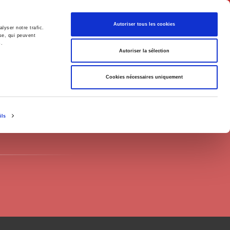
Français
Autoriser tous les cookies
lyser notre trafic.
se, qui peuvent
s.
Politique
Société
Autoriser la sélection
Cookies nécessaires uniquement
ils