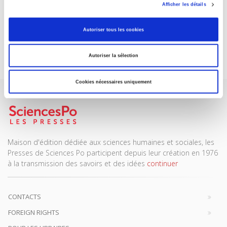
ABONNEZ-VOUS À NOS
Afficher les détails
REVUES
Autoriser tous les cookies
Je m’abonne
Autoriser la sélection
Cookies nécessaires uniquement
Maison d'édition dédiée aux sciences humaines et sociales, les
Presses de Sciences Po participent depuis leur création en 1976
à la transmission des savoirs et des idées
continuer
CONTACTS
FOREIGN RIGHTS