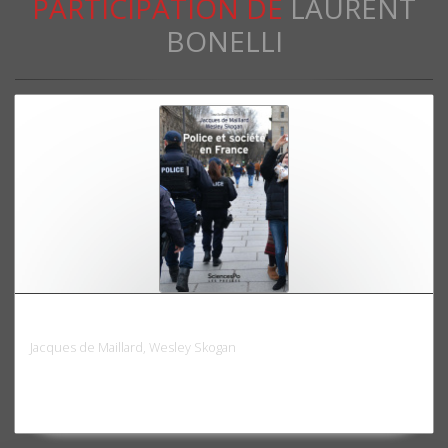
PARTICIPATION DE
LAURENT
BONELLI
Police et société en France
Jacques de Maillard, Wesley Skogan