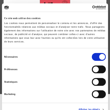
Ce site web utilise des cookies
Les cookies nous permettent de personnaliser le contenu et les annonces, d'offrir des
fonctionnalités relatives aux médias sociaux et d'analyser notre trafic. Nous partageons
également des informations sur l'utilisation de notre site avec nos partenaires de médias
sociaux, de publicité et d'analyse, qui peuvent combiner celles-ci avec d'autres
informations que vous leur avez fournies ou qu'ils ont collectées lors de votre utilisation
de leurs services.
Le Monde d'aujourd'hui
Sélection
Nécessaires
Les sciences sociales au temps de la Covid
du
Marc Lazar, Guillaume Plantin
consentement
Préférences
Statistiques
Marketing
ABONNEZ-VOUS À NOS
Afficher les détails