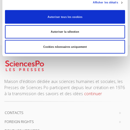
ABONNEZ-VOUS À NOS
Afficher les détails
REVUES
Autoriser tous les cookies
Je m’abonne
Autoriser la sélection
Cookies nécessaires uniquement
Maison d'édition dédiée aux sciences humaines et sociales, les
Presses de Sciences Po participent depuis leur création en 1976
à la transmission des savoirs et des idées
continuer
CONTACTS
FOREIGN RIGHTS