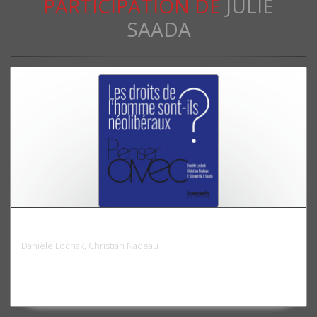
PARTICIPATION DE
JULIE
SAADA
Les droits de l'homme sont-ils néolibéraux ?
Danièle Lochak, Christian Nadeau