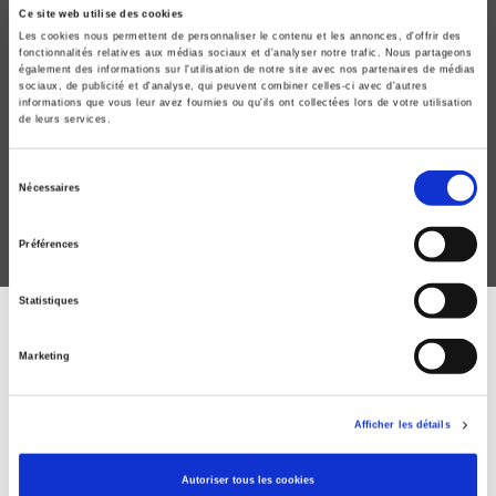
Ce site web utilise des cookies
Les cookies nous permettent de personnaliser le contenu et les annonces, d'offrir des
fonctionnalités relatives aux médias sociaux et d'analyser notre trafic. Nous partageons
également des informations sur l'utilisation de notre site avec nos partenaires de médias
sociaux, de publicité et d'analyse, qui peuvent combiner celles-ci avec d'autres
Critique internationale 89 - Etats d'émergence en
informations que vous leur avez fournies ou qu'ils ont collectées lors de votre utilisation
Afrique
de leurs services.
Antoine Kernen, Guive Khan-Mohammad
Sélection
Nécessaires
du
consentement
Préférences
Statistiques
ABONNEZ-VOUS À NOS
Marketing
REVUES
Afficher les détails
Je m’abonne
Autoriser tous les cookies