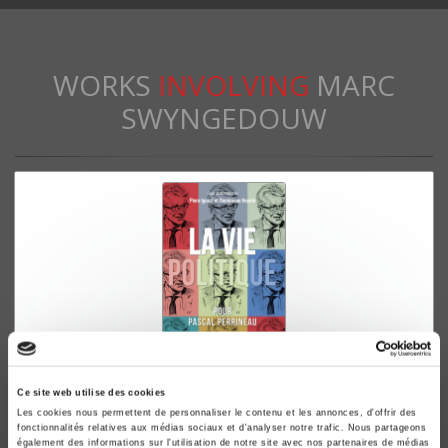
WORKS
INVOLVING
MARC
SWYNGEDOUW
Ce site web utilise des cookies
La vie politique
Les cookies nous permettent de personnaliser le contenu et les annonces, d'offrir des
Pour Pascal Perrineau
fonctionnalités relatives aux médias sociaux et d'analyser notre trafic. Nous partageons
également des informations sur l'utilisation de notre site avec nos partenaires de médias