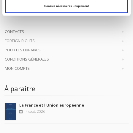
Presses de Sciences Po participent depuis leur création en 1976
Cookies nécessaires uniquement
à la transmission des savoirs et des idées
continuer
CONTACTS
FOREIGN RIGHTS
POUR LES LIBRAIRES
CONDITIONS GÉNÉRALES
MON COMPTE
À paraître
La France et l'Union européenne
4 sept. 2026