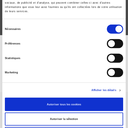
Piero Ignazi, Dominique Reynié
sociaux, de publicité et d'analyse, qui peuvent combiner celles-ci avec d'autres
informations que vous leur avez fournies ou qu'ils ont collectées lors de votre utilisation
de leurs services.
Sélection
Nécessaires
du
consentement
Préférences
ABONNEZ-VOUS À NOS
REVUES
Statistiques
Marketing
Je m’abonne
Afficher les détails
Autoriser tous les cookies
Autoriser la sélection
Maison d'édition dédiée aux sciences humaines et sociales, les