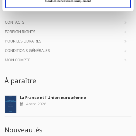
à la transmission des savoirs et des idées
continuer
Cookies nécessaires uniquement
CONTACTS
FOREIGN RIGHTS
POUR LES LIBRAIRES
CONDITIONS GÉNÉRALES
MON COMPTE
À paraître
La France et l'Union européenne
4 sept. 2026
Nouveautés