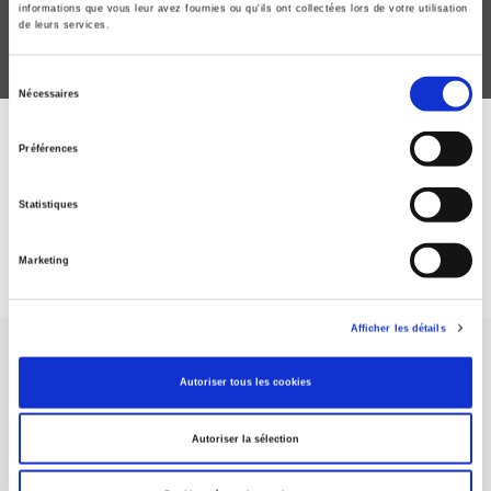
informations que vous leur avez fournies ou qu'ils ont collectées lors de votre utilisation
de leurs services.
Sélection
Nécessaires
du
consentement
ABONNEZ-VOUS À NOS
Préférences
REVUES
Statistiques
Je m’abonne
Marketing
Afficher les détails
Autoriser tous les cookies
Autoriser la sélection
Maison d'édition dédiée aux sciences humaines et sociales, les
Presses de Sciences Po participent depuis leur création en 1976