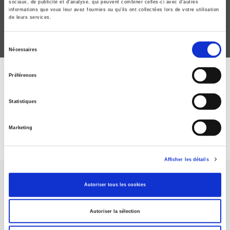
sociaux, de publicité et d'analyse, qui peuvent combiner celles-ci avec d'autres
informations que vous leur avez fournies ou qu'ils ont collectées lors de votre utilisation
de leurs services.
Sélection
Nécessaires
du
consentement
Préférences
ABONNEZ-VOUS À NOS
REVUES
Statistiques
Marketing
Je m’abonne
Afficher les détails
Autoriser tous les cookies
Autoriser la sélection
Maison d'édition dédiée aux sciences humaines et sociales, les