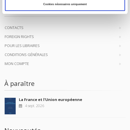
Presses de Sciences Po participent depuis leur création en 1976
Cookies nécessaires uniquement
à la transmission des savoirs et des idées
continuer
CONTACTS
FOREIGN RIGHTS
POUR LES LIBRAIRES
CONDITIONS GÉNÉRALES
MON COMPTE
À paraître
La France et l'Union européenne
4 sept. 2026