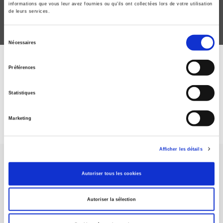
informations que vous leur avez fournies ou qu'ils ont collectées lors de votre utilisation
de leurs services.
Sélection
Nécessaires
du
consentement
ABONNEZ-VOUS À NOS
Préférences
REVUES
Statistiques
Je m’abonne
Marketing
Afficher les détails
Autoriser tous les cookies
Autoriser la sélection
Maison d'édition dédiée aux sciences humaines et sociales, les
Presses de Sciences Po participent depuis leur création en 1976