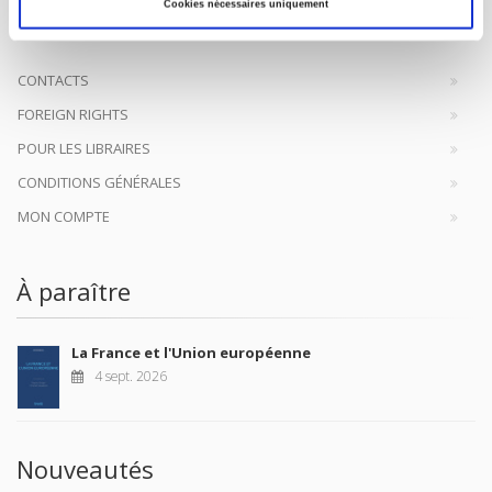
à la transmission des savoirs et des idées
continuer
Cookies nécessaires uniquement
CONTACTS
FOREIGN RIGHTS
POUR LES LIBRAIRES
CONDITIONS GÉNÉRALES
MON COMPTE
À paraître
La France et l'Union européenne
4 sept. 2026
Nouveautés