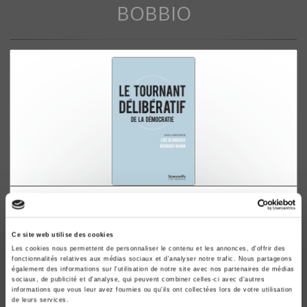
BOBBIO
Le tournant délibératif
de la démocratie
Ce site web utilise des cookies
Loïc Blondiaux, Bernard Manin
Les cookies nous permettent de personnaliser le contenu et les annonces, d'offrir des
fonctionnalités relatives aux médias sociaux et d'analyser notre trafic. Nous partageons
également des informations sur l'utilisation de notre site avec nos partenaires de médias
sociaux, de publicité et d'analyse, qui peuvent combiner celles-ci avec d'autres
informations que vous leur avez fournies ou qu'ils ont collectées lors de votre utilisation
de leurs services.