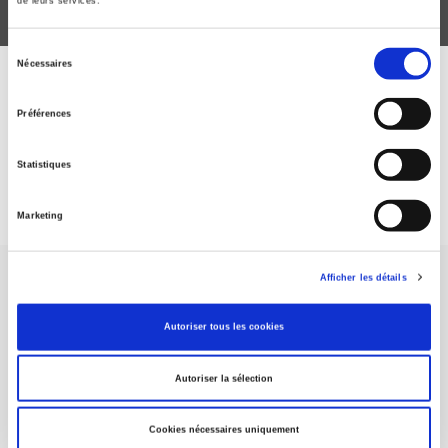
de leurs services.
Sélection
Nécessaires
du
ABONNEZ-VOUS À NOS
consentement
Préférences
REVUES
Statistiques
Je m’abonne
Marketing
Afficher les détails
Autoriser tous les cookies
Maison d'édition dédiée aux sciences humaines et sociales, les
Autoriser la sélection
Presses de Sciences Po participent depuis leur création en 1976
à la transmission des savoirs et des idées
continuer
Cookies nécessaires uniquement