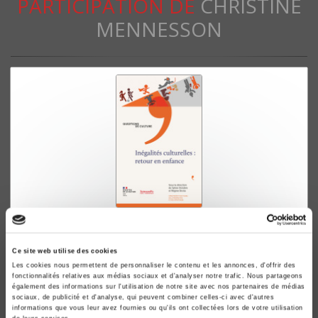
PARTICIPATION DE
CHRISTINE
MENNESSON
Inégalités culturelles : retour en enfance
Sylvie Octobre, Régine Sirota
Ce site web utilise des cookies
Les cookies nous permettent de personnaliser le contenu et les annonces, d'offrir des
fonctionnalités relatives aux médias sociaux et d'analyser notre trafic. Nous partageons
également des informations sur l'utilisation de notre site avec nos partenaires de médias
sociaux, de publicité et d'analyse, qui peuvent combiner celles-ci avec d'autres
informations que vous leur avez fournies ou qu'ils ont collectées lors de votre utilisation