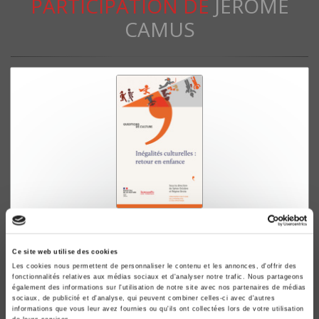
PARTICIPATION DE
JÉRÔME
CAMUS
Inégalités culturelles : retour en enfance
Sylvie Octobre, Régine Sirota
Ce site web utilise des cookies
Les cookies nous permettent de personnaliser le contenu et les annonces, d'offrir des
fonctionnalités relatives aux médias sociaux et d'analyser notre trafic. Nous partageons
également des informations sur l'utilisation de notre site avec nos partenaires de médias
sociaux, de publicité et d'analyse, qui peuvent combiner celles-ci avec d'autres
informations que vous leur avez fournies ou qu'ils ont collectées lors de votre utilisation