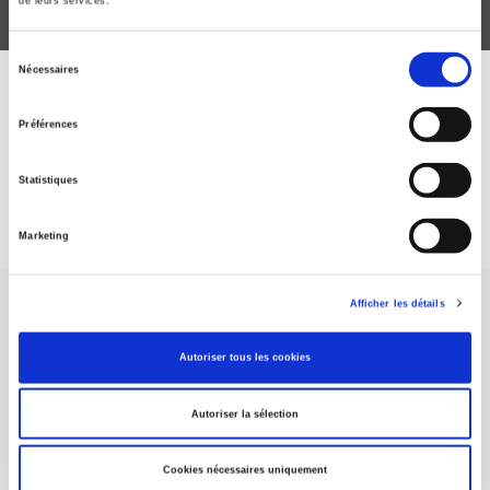
de leurs services.
Sélection
Nécessaires
du
ABONNEZ-VOUS À NOS
consentement
Préférences
REVUES
Statistiques
Je m’abonne
Marketing
Afficher les détails
Autoriser tous les cookies
Maison d'édition dédiée aux sciences humaines et sociales, les
Autoriser la sélection
Presses de Sciences Po participent depuis leur création en 1976
à la transmission des savoirs et des idées
continuer
Cookies nécessaires uniquement