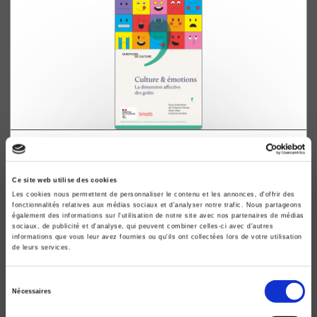
Culture & émotions
La dimension affective des goûts
Ce site web utilise des cookies
Christine Détrez, Kevin Diter
Les cookies nous permettent de personnaliser le contenu et les annonces, d'offrir des
fonctionnalités relatives aux médias sociaux et d'analyser notre trafic. Nous partageons
également des informations sur l'utilisation de notre site avec nos partenaires de médias
sociaux, de publicité et d'analyse, qui peuvent combiner celles-ci avec d'autres
informations que vous leur avez fournies ou qu'ils ont collectées lors de votre utilisation
de leurs services.
Sélection
Nécessaires
du
consentement