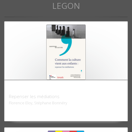
LEGON
Comment la culture vient aux enfants
Repenser les médiations
Florence Eloy, Stéphane Bonnéry