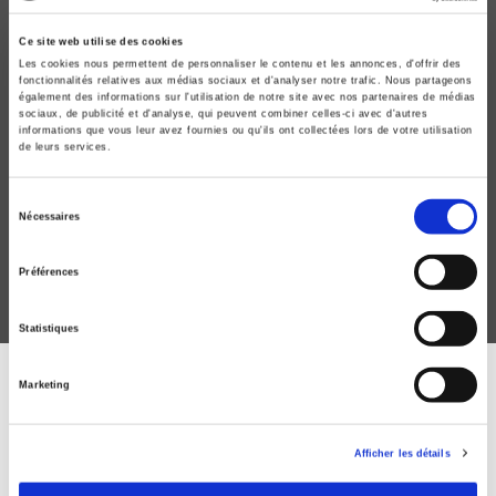
Ce site web utilise des cookies
Les cookies nous permettent de personnaliser le contenu et les annonces, d'offrir des
fonctionnalités relatives aux médias sociaux et d'analyser notre trafic. Nous partageons
également des informations sur l'utilisation de notre site avec nos partenaires de médias
sociaux, de publicité et d'analyse, qui peuvent combiner celles-ci avec d'autres
informations que vous leur avez fournies ou qu'ils ont collectées lors de votre utilisation
La guerre chaude
de leurs services.
Enjeux stratégiques du changement climatique
Sélection
Nicolas Regaud, Bastien Alex
Nécessaires
du
consentement
Préférences
Statistiques
Marketing
ABONNEZ-VOUS À NOS
REVUES
Afficher les détails