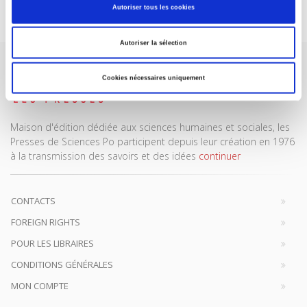
Je m’abonne
Autoriser tous les cookies
Autoriser la sélection
Cookies nécessaires uniquement
Maison d'édition dédiée aux sciences humaines et sociales, les
Presses de Sciences Po participent depuis leur création en 1976
à la transmission des savoirs et des idées
continuer
CONTACTS
FOREIGN RIGHTS
POUR LES LIBRAIRES
CONDITIONS GÉNÉRALES
MON COMPTE