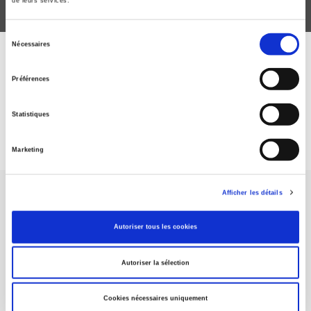
de leurs services.
Sélection
Nécessaires
du
ABONNEZ-VOUS À NOS
consentement
Préférences
REVUES
Statistiques
Je m’abonne
Marketing
Afficher les détails
Autoriser tous les cookies
Maison d'édition dédiée aux sciences humaines et sociales, les
Autoriser la sélection
Presses de Sciences Po participent depuis leur création en 1976
à la transmission des savoirs et des idées
continuer
Cookies nécessaires uniquement