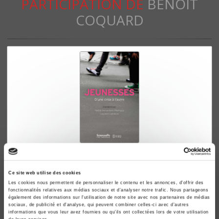
PARTICIPATION DE
BENOÎT
COQUARD
Jeunesses
D'une crise à l'autre
Ce site web utilise des cookies
Yaëlle Amsellem-Mainguy, Laurent Lardeux
Les cookies nous permettent de personnaliser le contenu et les annonces, d'offrir des
fonctionnalités relatives aux médias sociaux et d'analyser notre trafic. Nous partageons
également des informations sur l'utilisation de notre site avec nos partenaires de médias
sociaux, de publicité et d'analyse, qui peuvent combiner celles-ci avec d'autres
informations que vous leur avez fournies ou qu'ils ont collectées lors de votre utilisation