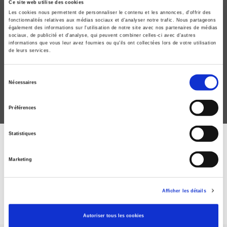
Ce site web utilise des cookies
Les cookies nous permettent de personnaliser le contenu et les annonces, d'offrir des
fonctionnalités relatives aux médias sociaux et d'analyser notre trafic. Nous partageons
également des informations sur l'utilisation de notre site avec nos partenaires de médias
Critique internationale 95, avril-juin 2022
sociaux, de publicité et d'analyse, qui peuvent combiner celles-ci avec d'autres
informations que vous leur avez fournies ou qu'ils ont collectées lors de votre utilisation
Blanchité et migrations vers les outre-mer
de leurs services.
Claire Cosquer, Saba A. Le Renard
Sélection
Nécessaires
du
consentement
Préférences
Statistiques
ABONNEZ-VOUS À NOS
Marketing
REVUES
Afficher les détails
Je m’abonne
Autoriser tous les cookies