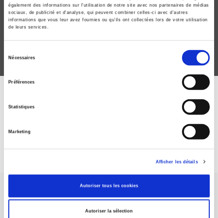
Une sociologie de l'appariement
également des informations sur l'utilisation de notre site avec nos partenaires de médias
sociaux, de publicité et d'analyse, qui peuvent combiner celles-ci avec d'autres
Melchior Simioni, Philippe Steiner
informations que vous leur avez fournies ou qu'ils ont collectées lors de votre utilisation
de leurs services.
Sélection
Nécessaires
du
consentement
Préférences
ABONNEZ-VOUS À NOS
Statistiques
REVUES
Marketing
Je m’abonne
Afficher les détails
Autoriser tous les cookies
Autoriser la sélection