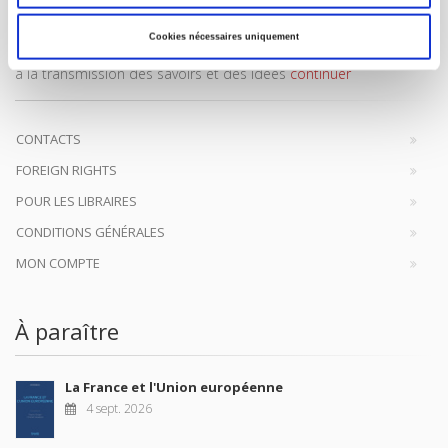
Maison d'édition dédiée aux sciences humaines et sociales, les
Cookies nécessaires uniquement
Presses de Sciences Po participent depuis leur création en 1976
à la transmission des savoirs et des idées
continuer
CONTACTS
FOREIGN RIGHTS
POUR LES LIBRAIRES
CONDITIONS GÉNÉRALES
MON COMPTE
À paraître
La France et l'Union européenne
4 sept. 2026