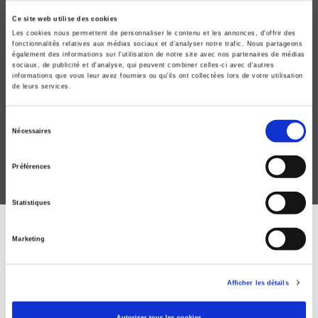
Ce site web utilise des cookies
Les cookies nous permettent de personnaliser le contenu et les annonces, d'offrir des
fonctionnalités relatives aux médias sociaux et d'analyser notre trafic. Nous partageons
également des informations sur l'utilisation de notre site avec nos partenaires de médias
sociaux, de publicité et d'analyse, qui peuvent combiner celles-ci avec d'autres
informations que vous leur avez fournies ou qu'ils ont collectées lors de votre utilisation
Comment ça matche ?
de leurs services.
Une sociologie de l'appariement
Melchior Simioni, Philippe Steiner
Sélection
Nécessaires
du
consentement
Préférences
Statistiques
ABONNEZ-VOUS À NOS
Marketing
REVUES
Afficher les détails
Je m’abonne
Autoriser tous les cookies