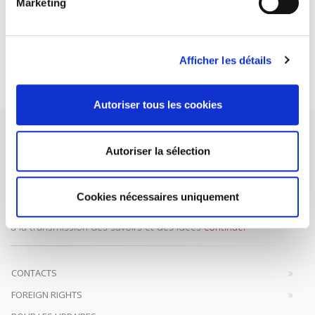
ABONNEZ-VOUS À NOS
Marketing
REVUES
Afficher les détails
Je m’abonne
Autoriser tous les cookies
Autoriser la sélection
Maison d'édition dédiée aux sciences humaines et sociales, les
Cookies nécessaires uniquement
Presses de Sciences Po participent depuis leur création en 1976
à la transmission des savoirs et des idées
continuer
CONTACTS
FOREIGN RIGHTS