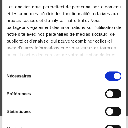
Les cookies nous permettent de personnaliser le contenu
et les annonces, d'offrir des fonctionnalités relatives aux
médias sociaux et d'analyser notre trafic. Nous
partageons également des informations sur l'utilisation de
notre site avec nos partenaires de médias sociaux, de
publicité et d'analyse, qui peuvent combiner celles-ci
avec d'autres informations que vous leur avez fournies
ou qu'ils ont collectées lors de votre utilisation de leurs
services.
Comment ça matche ?
Sélection
Une sociologie de l'appariement
Nécessaires
du
Melchior Simioni, Philippe Steiner
consentement
Préférences
Statistiques