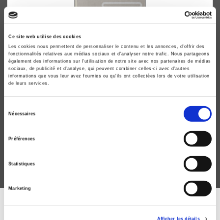
Ce site web utilise des cookies
Les cookies nous permettent de personnaliser le contenu et les annonces, d'offrir des
fonctionnalités relatives aux médias sociaux et d'analyser notre trafic. Nous partageons
également des informations sur l'utilisation de notre site avec nos partenaires de médias
sociaux, de publicité et d'analyse, qui peuvent combiner celles-ci avec d'autres
informations que vous leur avez fournies ou qu'ils ont collectées lors de votre utilisation
de leurs services.
Sciences Po, le roman vrai
Sélection
Nécessaires
Version collector
du
Marie Scot
consentement
Préférences
Statistiques
Marketing
ABONNEZ-VOUS À NOS
Afficher les détails