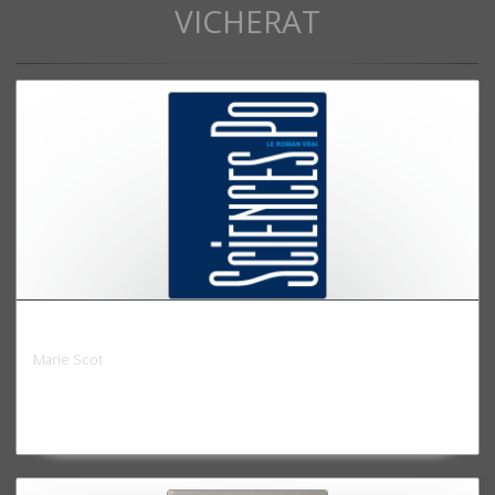
VICHERAT
Sciences Po, le roman vrai
Marie Scot