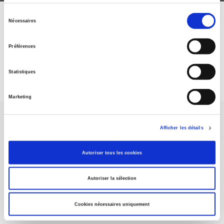
Sélection
Nécessaires
ABONNEZ-VOUS À NOS
du
consentement
REVUES
Préférences
Je m’abonne
Statistiques
Marketing
Afficher les détails
Autoriser tous les cookies
Maison d'édition dédiée aux sciences humaines et sociales, les
Presses de Sciences Po participent depuis leur création en 1976
Autoriser la sélection
à la transmission des savoirs et des idées
continuer
Cookies nécessaires uniquement
CONTACTS