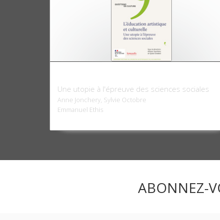
L'éducation artistique et culturelle
Une utopie à l'épreuve des sciences sociales
Anne Jonchery, Sylvie Octobre
Emmanuel Ethis
ABONNEZ-V