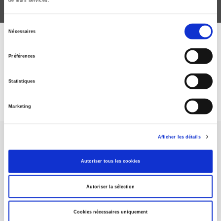
de leurs services.
Sélection
Nécessaires
du
ABONNEZ-VOUS À NOS
consentement
Préférences
REVUES
Statistiques
Je m’abonne
Marketing
Afficher les détails
Autoriser tous les cookies
Maison d'édition dédiée aux sciences humaines et sociales, les
Autoriser la sélection
Presses de Sciences Po participent depuis leur création en 1976
à la transmission des savoirs et des idées
continuer
Cookies nécessaires uniquement