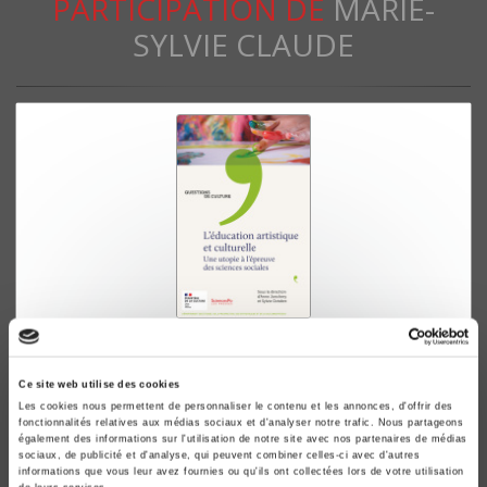
PARTICIPATION DE
MARIE-
SYLVIE CLAUDE
L'éducation artistique et culturelle
Une utopie à l'épreuve des sciences sociales
Ce site web utilise des cookies
Anne Jonchery, Sylvie Octobre
Les cookies nous permettent de personnaliser le contenu et les annonces, d'offrir des
Emmanuel Ethis
fonctionnalités relatives aux médias sociaux et d'analyser notre trafic. Nous partageons
également des informations sur l'utilisation de notre site avec nos partenaires de médias
sociaux, de publicité et d'analyse, qui peuvent combiner celles-ci avec d'autres
informations que vous leur avez fournies ou qu'ils ont collectées lors de votre utilisation