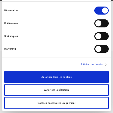
Sélection
Nécessaires
ABONNEZ-VOUS À NOS
du
consentement
REVUES
Préférences
Je m’abonne
Statistiques
Marketing
Afficher les détails
Autoriser tous les cookies
Maison d'édition dédiée aux sciences humaines et sociales, les
Presses de Sciences Po participent depuis leur création en 1976
Autoriser la sélection
à la transmission des savoirs et des idées
continuer
Cookies nécessaires uniquement
CONTACTS