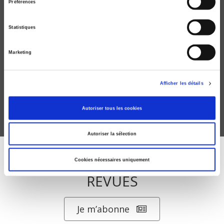
Préférences
Statistiques
Politique étrangère
Marketing
Nouveaux regards
Frédéric Charillon
Afficher les détails
Autoriser tous les cookies
Autoriser la sélection
ABONNEZ-VOUS À NOS
Cookies nécessaires uniquement
REVUES
Je m’abonne