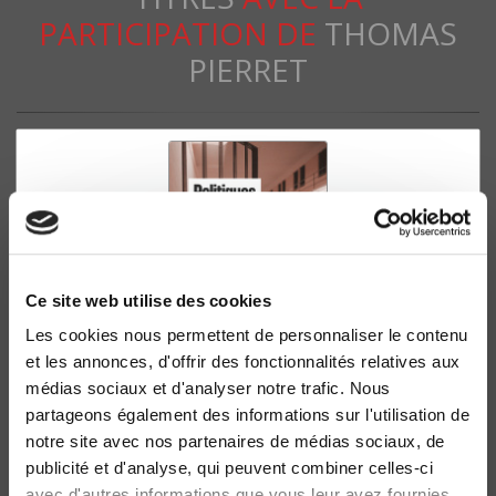
PARTICIPATION DE
THOMAS
PIERRET
Ce site web utilise des cookies
Les cookies nous permettent de personnaliser le contenu
et les annonces, d'offrir des fonctionnalités relatives aux
Politiques de lutte contre la radicalisation
médias sociaux et d'analyser notre trafic. Nous
Juliette Galonnier, Stéphane Lacroix
partageons également des informations sur l'utilisation de
notre site avec nos partenaires de médias sociaux, de
publicité et d'analyse, qui peuvent combiner celles-ci
avec d'autres informations que vous leur avez fournies