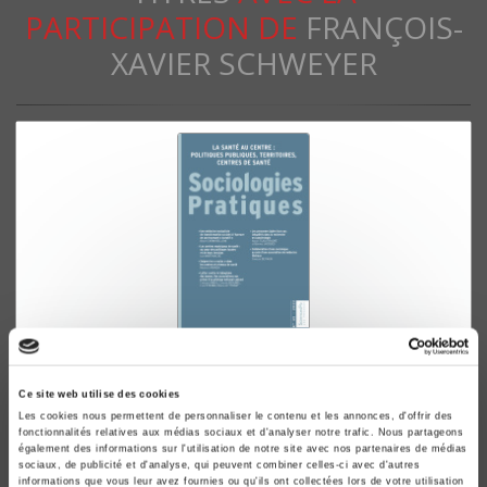
PARTICIPATION DE
FRANÇOIS-
XAVIER SCHWEYER
Sociologies pratiques 45, 2022
La santé au centre : politiques publiques, territoires,
Ce site web utilise des cookies
Les cookies nous permettent de personnaliser le contenu et les annonces, d'offrir des
centres de santé
fonctionnalités relatives aux médias sociaux et d'analyser notre trafic. Nous partageons
Camille Noûs, François-Xavier Schweyer
également des informations sur l'utilisation de notre site avec nos partenaires de médias
sociaux, de publicité et d'analyse, qui peuvent combiner celles-ci avec d'autres
informations que vous leur avez fournies ou qu'ils ont collectées lors de votre utilisation