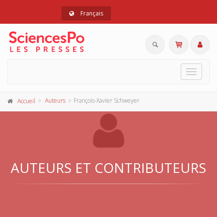
Français
Toggle
navigat
Auteurs
François-Xavier Schweyer
Accueil
AUTEURS ET CONTRIBUTEURS