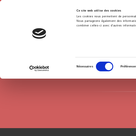
Ce site web utilise des cookies
Les cookies nous permettent de personnalis
Nous partageons également des informations
combiner celles-ci avec d'autres informatio
Accue
Auteurs
Jean Baccelli
Accueil
Sélection
Nécessaires
Préférence
du
consentement