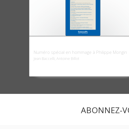
Revue économique 73-6, novembre 2022
Numéro spécial en hommage à Philippe Mongin
Jean Baccelli, Antoine Billot
ABONNEZ-V