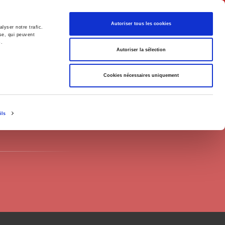
Français
Autoriser tous les cookies
lyser notre trafic.
se, qui peuvent
s.
Politique
Société
Autoriser la sélection
Cookies nécessaires uniquement
ils