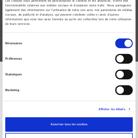
Les cookies nous permettent de personnaliser le contenu et les annonces, d'offrir des
fonctionnalités relatives aux médias sociaux et d'analyser notre trafic. Nous partageons
Que sait-on du travail ?
également des informations sur l'utilisation de notre site avec nos partenaires de médias
sociaux, de publicité et d'analyse, qui peuvent combiner celles-ci avec d'autres
informations que vous leur avez fournies ou qu'ils ont collectées lors de votre utilisation
de leurs services.
Sélection
Nécessaires
du
consentement
Préférences
ABONNEZ-VOUS À NOS
Statistiques
REVUES
Marketing
Je m’abonne
Afficher les détails
Autoriser tous les cookies