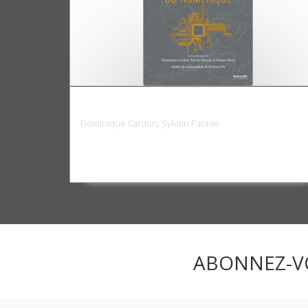
Atlas du numérique
Dominique Cardon, Sylvain Parasie
ABONNEZ-V