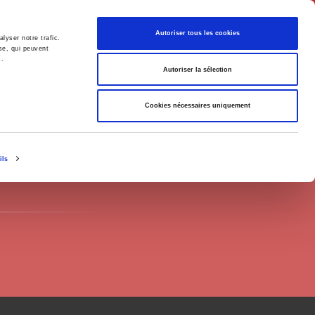
Français
Autoriser tous les cookies
lyser notre trafic.
se, qui peuvent
s.
Politique
Société
Autoriser la sélection
Cookies nécessaires uniquement
ils