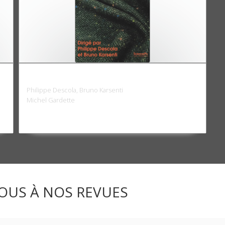
Bruno Latour ou l'art d'assembler
Philippe Descola, Bruno Karsenti
Michel Gardette
OUS À NOS REVUES