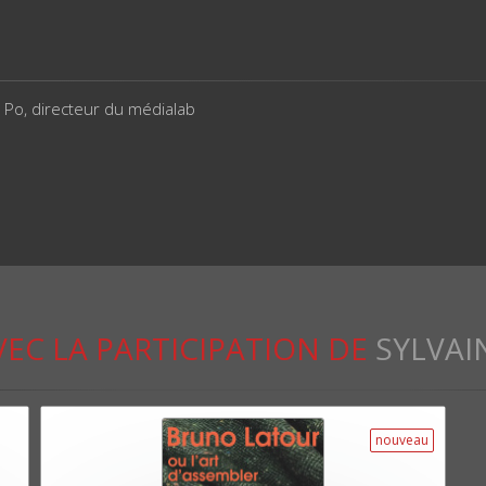
 Po, directeur du médialab
VEC LA PARTICIPATION DE
SYLVAI
nouveau