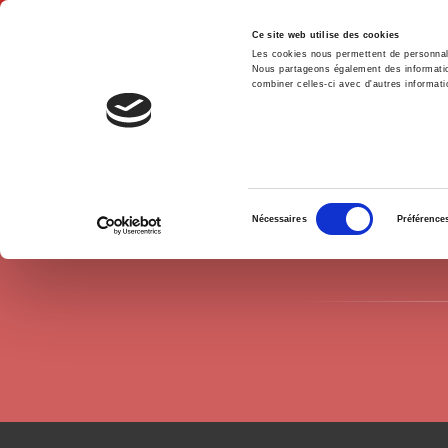
Ce site web utilise des cookies
Les cookies nous permettent de personnalis
Nous partageons également des informations
combiner celles-ci avec d'autres informatio
Accue
Auteurs
Sylvain Parasie
Accueil
Sélection
Nécessaires
Préférence
du
consentement