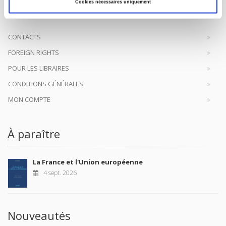
à la transmission des savoirs et des idées
continuer
Cookies nécessaires uniquement
CONTACTS
FOREIGN RIGHTS
POUR LES LIBRAIRES
CONDITIONS GÉNÉRALES
MON COMPTE
À paraître
La France et l'Union européenne
4 sept. 2026
Nouveautés