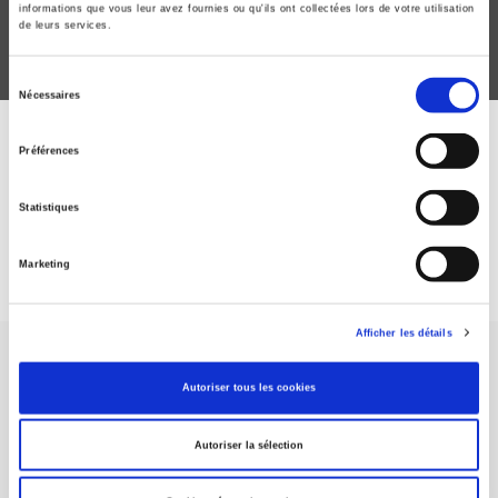
informations que vous leur avez fournies ou qu'ils ont collectées lors de votre utilisation
de leurs services.
Sélection
Nécessaires
du
consentement
ABONNEZ-VOUS À NOS
Préférences
REVUES
Statistiques
Je m’abonne
Marketing
Afficher les détails
Autoriser tous les cookies
Autoriser la sélection
Maison d'édition dédiée aux sciences humaines et sociales, les
Presses de Sciences Po participent depuis leur création en 1976