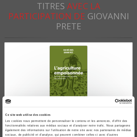
TITRES
AVEC LA
PARTICIPATION DE
GIOVANNI
PRETE
L'agriculture empoisonnée
Ce site web utilise des cookies
Le long combat des victimes des pesticides
Les cookies nous permettent de personnaliser le contenu et les annonces, d'offrir des
fonctionnalités relatives aux médias sociaux et d'analyser notre trafic. Nous partageons
Jean-Noël Jouzel, Giovanni Prete
également des informations sur l'utilisation de notre site avec nos partenaires de médias
sociaux, de publicité et d'analyse, qui peuvent combiner celles-ci avec d'autres