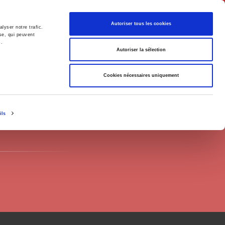
Français
Autoriser tous les cookies
lyser notre trafic.
se, qui peuvent
s.
Politique
Société
Autoriser la sélection
Cookies nécessaires uniquement
ils