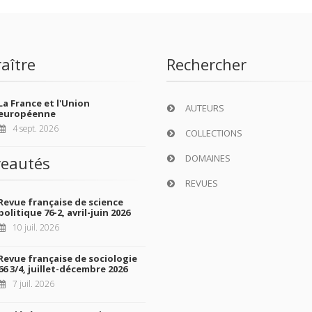
aître
Rechercher
La France et l'Union
AUTEURS
européenne
4 sept. 2026
COLLECTIONS
DOMAINES
eautés
REVUES
Revue française de science
politique 76-2, avril-juin 2026
10 juil. 2026
Revue française de sociologie
66 3/4, juillet-décembre 2026
7 juil. 2026