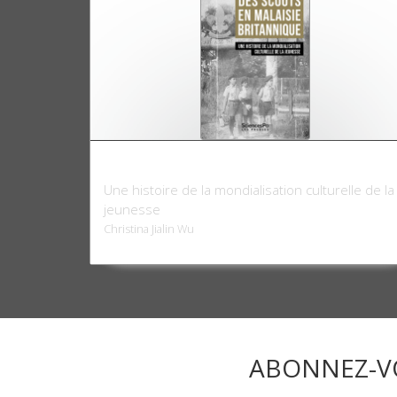
Des scouts en Malaisie britannique
Une histoire de la mondialisation culturelle de la
jeunesse
Christina Jialin Wu
ABONNEZ-V