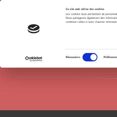
Ce site web utilise des cookies
Les cookies nous permettent de personnalis
Nous partageons également des informations
combiner celles-ci avec d'autres informatio
Accue
Auteurs
Christina Jialin Wu
Accueil
Sélection
Nécessaires
Préférence
du
consentement