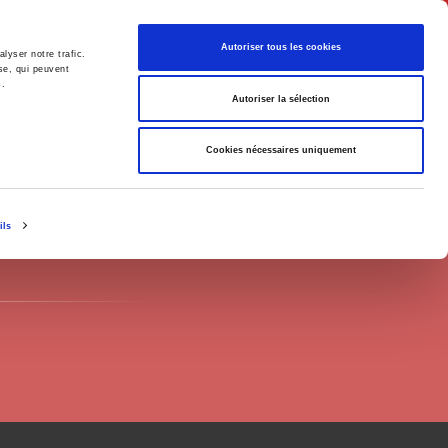
Français
Autoriser tous les cookies
lyser notre trafic.
se, qui peuvent
s.
Politique
Société
Autoriser la sélection
Cookies nécessaires uniquement
ils