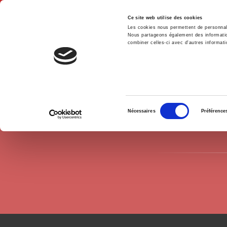
Ce site web utilise des cookies
Les cookies nous permettent de personnalis
Nous partageons également des informations
combiner celles-ci avec d'autres informatio
Accue
Auteurs
Margot Dazey
Accueil
Sélection
Nécessaires
Préférence
du
consentement