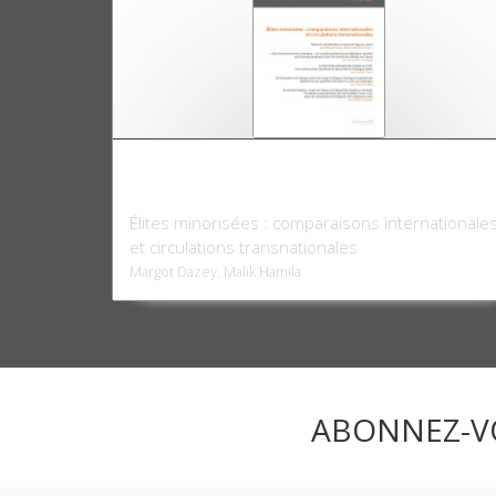
Critique internationale 105, octobre-
décembre 2024
Élites minorisées : comparaisons internationale
et circulations transnationales
Margot Dazey, Malik Hamila
ABONNEZ-V