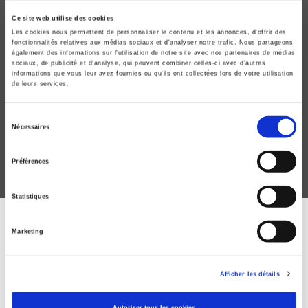
Ce site web utilise des cookies
Les cookies nous permettent de personnaliser le contenu et les annonces, d'offrir des
fonctionnalités relatives aux médias sociaux et d'analyser notre trafic. Nous partageons
également des informations sur l'utilisation de notre site avec nos partenaires de médias
sociaux, de publicité et d'analyse, qui peuvent combiner celles-ci avec d'autres
informations que vous leur avez fournies ou qu'ils ont collectées lors de votre utilisation
Les politiques publiques par la défiscalisation
de leurs services.
Clément Carbonnier, Nathalie Morel
Sélection
Nécessaires
du
consentement
Préférences
Statistiques
ABONNEZ-VOUS À NOS
Marketing
REVUES
Afficher les détails
Je m’abonne
Autoriser tous les cookies