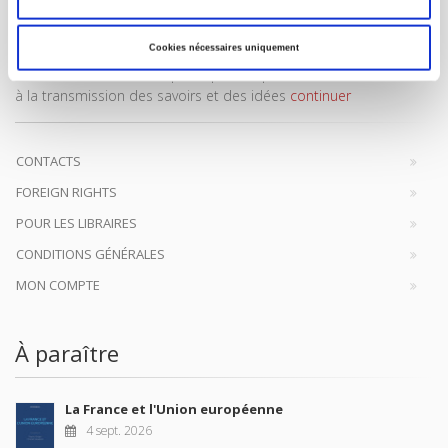
Cookies nécessaires uniquement
Maison d'édition dédiée aux sciences humaines et sociales, les
Presses de Sciences Po participent depuis leur création en 1976
à la transmission des savoirs et des idées
continuer
CONTACTS
FOREIGN RIGHTS
POUR LES LIBRAIRES
CONDITIONS GÉNÉRALES
MON COMPTE
À paraître
La France et l'Union européenne
4 sept. 2026