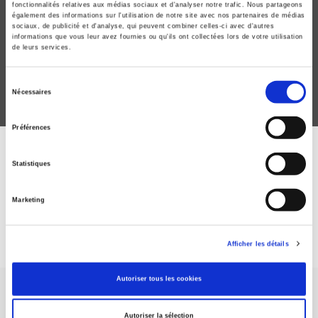
Raisons politiques 99, août 2025
fonctionnalités relatives aux médias sociaux et d'analyser notre trafic. Nous partageons
également des informations sur l'utilisation de notre site avec nos partenaires de médias
L'écologie, une politique du care
sociaux, de publicité et d'analyse, qui peuvent combiner celles-ci avec d'autres
Fabienne Brugère, Sandra Laugier
informations que vous leur avez fournies ou qu'ils ont collectées lors de votre utilisation
de leurs services.
Sélection
Nécessaires
du
consentement
Préférences
ABONNEZ-VOUS À NOS
Statistiques
REVUES
Marketing
Je m’abonne
Afficher les détails
Autoriser tous les cookies
Autoriser la sélection