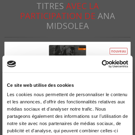
TITRES
AVEC LA
PARTICIPATION DE
ANA
MIDSOLEA
nouveau
Ce site web utilise des cookies
Les cookies nous permettent de personnaliser le contenu
et les annonces, d'offrir des fonctionnalités relatives aux
médias sociaux et d'analyser notre trafic. Nous
Les champs de mars 40, 2023
partageons également des informations sur l'utilisation de
Guerre et fiction
notre site avec nos partenaires de médias sociaux, de
Sandra Cureau, Anne Debrosse
publicité et d'analyse, qui peuvent combiner celles-ci