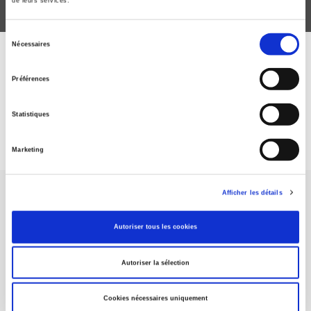
de leurs services.
Sélection
Nécessaires
du
ABONNEZ-VOUS À NOS
consentement
Préférences
REVUES
Statistiques
Je m’abonne
Marketing
Afficher les détails
Autoriser tous les cookies
Maison d'édition dédiée aux sciences humaines et sociales, les
Autoriser la sélection
Presses de Sciences Po participent depuis leur création en 1976
à la transmission des savoirs et des idées
continuer
Cookies nécessaires uniquement