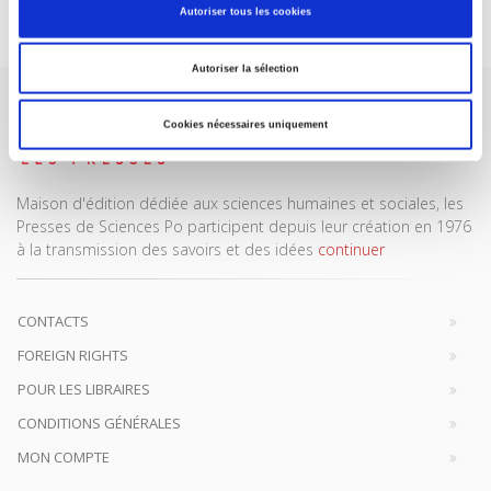
Je m’abonne
Autoriser tous les cookies
Autoriser la sélection
Cookies nécessaires uniquement
Maison d'édition dédiée aux sciences humaines et sociales, les
Presses de Sciences Po participent depuis leur création en 1976
à la transmission des savoirs et des idées
continuer
CONTACTS
FOREIGN RIGHTS
POUR LES LIBRAIRES
CONDITIONS GÉNÉRALES
MON COMPTE