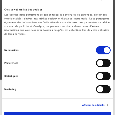
Ce site web utilise des cookies
Les cookies nous permettent de personnaliser le contenu et les annonces, d'offrir des
fonctionnalités relatives aux médias sociaux et d'analyser notre trafic. Nous partageons
également des informations sur l'utilisation de notre site avec nos partenaires de médias
sociaux, de publicité et d'analyse, qui peuvent combiner celles-ci avec d'autres
informations que vous leur avez fournies ou qu'ils ont collectées lors de votre utilisation
Critique internationale 111, avril-juin 2026
de leurs services.
Professionnel·les de l'environnement aux Suds
Sélection
Thibault Boughedada, Juliette Reflé
Nécessaires
du
consentement
Préférences
Statistiques
Marketing
ABONNEZ-VOUS À NOS
REVUES
Afficher les détails