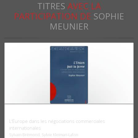
TITRES
AVEC LA
PARTICIPATION DE
SOPHIE
MEUNIER
L'Union fait la force
L'Europe dans les négociations commerciales
internationales
Sylvain Brémond, Sylvie Kleiman-Lafon