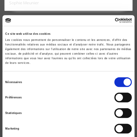
Sophie Meunier
Ce site web utilise des cookies
Les cookies nous permettent de personnaliser le contenu et les annonces, d'offrir des
fonctionnalités relatives aux médias sociaux et d'analyser notre trafic. Nous partageons
également des informations sur l'utilisation de notre site avec nos partenaires de médias
sociaux, de publicité et d'analyse, qui peuvent combiner celles-ci avec d'autres
informations que vous leur avez fournies ou qu'ils ont collectées lors de votre utilisation
de leurs services.
Sélection
Nécessaires
du
Politiques publiques 3, Les politiques publiques
sous Sarkozy
consentement
Préférences
Jacques de Maillard, Yves Surel
Statistiques
Marketing