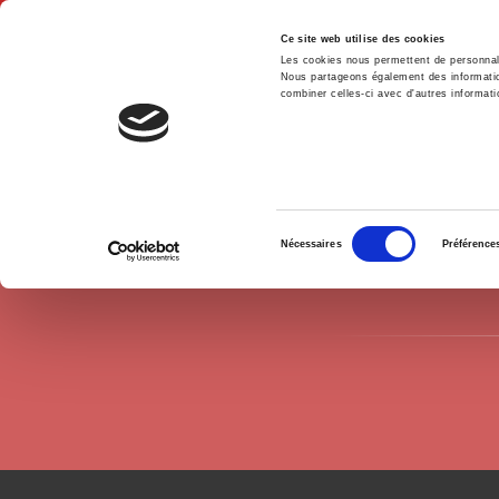
Ce site web utilise des cookies
Les cookies nous permettent de personnalis
Nous partageons également des informations
combiner celles-ci avec d'autres informatio
Accue
Auteurs
André Allix
Accueil
Sélection
Nécessaires
Préférence
du
consentement