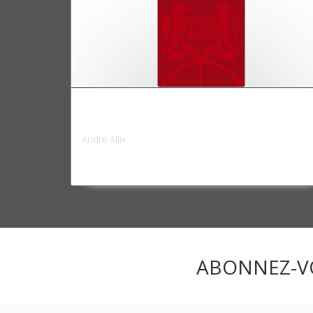
Les fondements de la politique extérieure
des Etats-Unis
André Allix
ABONNEZ-V