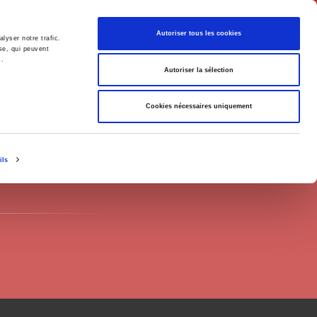
Français
Autoriser tous les cookies
lyser notre trafic.
se, qui peuvent
s.
Politique
Société
Autoriser la sélection
Cookies nécessaires uniquement
ils