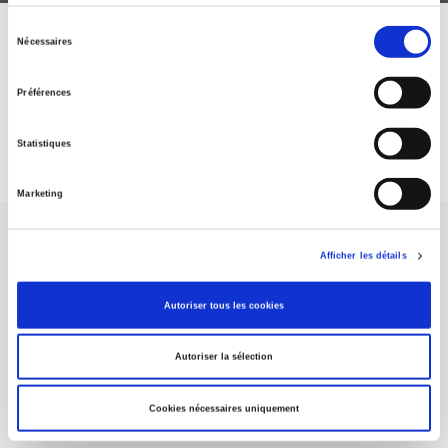
Sélection
Nécessaires
ABONNEZ-VOUS À NOS
du
consentement
REVUES
Préférences
Je m’abonne
Statistiques
Marketing
Afficher les détails
Autoriser tous les cookies
Maison d'édition dédiée aux sciences humaines et sociales, les
Presses de Sciences Po participent depuis leur création en 1976
Autoriser la sélection
à la transmission des savoirs et des idées
continuer
Cookies nécessaires uniquement
CONTACTS