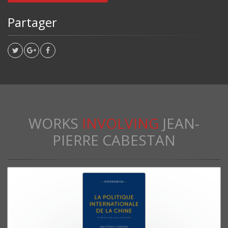
Partager
WORKS
INVOLVING
JEAN-
PIERRE CABESTAN