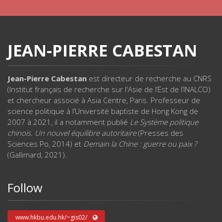
JEAN-PIERRE CABESTAN
Jean-Pierre Cabestan
est directeur de recherche au CNRS
(Institut français de recherche sur l'Asie de l’Est de l’INALCO)
et chercheur associé à Asia Centre, Paris. Professeur de
science politique à l’Université baptiste de Hong Kong de
2007 à 2021, il a notamment publié
Le Système politique
chinois. Un nouvel équilibre autoritaire
(Presses des
Sciences Po, 2014) et
Demain la Chine : guerre ou paix ?
(Gallimard, 2021).
Follow
www.hkbu.edu.hk/~gis02/