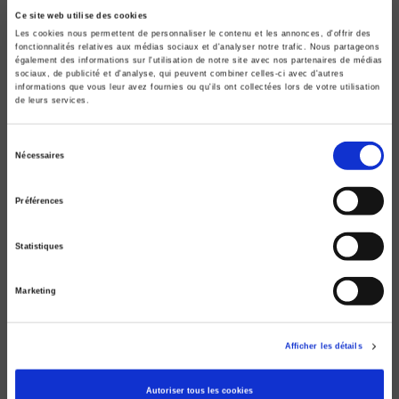
Le système politique chinois
Ce site web utilise des cookies
Les cookies nous permettent de personnaliser le contenu et les annonces, d'offrir des
Un nouvel équilibre autoritaire
fonctionnalités relatives aux médias sociaux et d'analyser notre trafic. Nous partageons
Jean-Pierre Cabestan
également des informations sur l'utilisation de notre site avec nos partenaires de médias
sociaux, de publicité et d'analyse, qui peuvent combiner celles-ci avec d'autres
informations que vous leur avez fournies ou qu'ils ont collectées lors de votre utilisation
de leurs services.
Sélection
Nécessaires
du
consentement
Préférences
Statistiques
Marketing
La Chine en quête de ses frontières
Afficher les détails
La confrontation Chine-Taiwan
Jean-Pierre Cabestan, Benoit Vermander
Autoriser tous les cookies