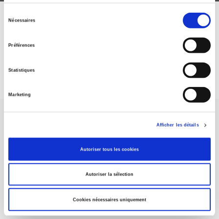
Sélection
Nécessaires
ABONNEZ-VOUS À NOS
du
consentement
REVUES
Préférences
Je m’abonne
Statistiques
Marketing
Afficher les détails
Autoriser tous les cookies
Maison d'édition dédiée aux sciences humaines et sociales, les
Presses de Sciences Po participent depuis leur création en 1976
Autoriser la sélection
à la transmission des savoirs et des idées
continuer
Cookies nécessaires uniquement
CONTACTS