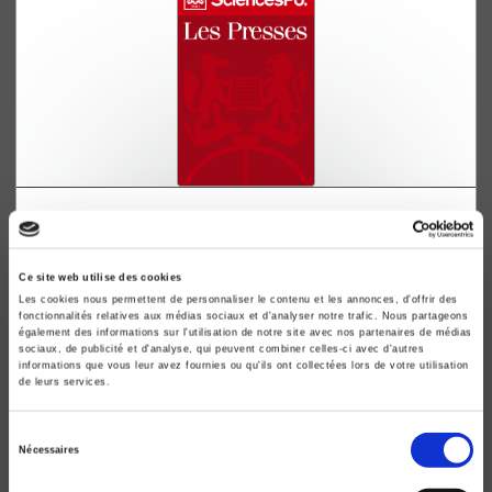
Métropoles économiques
Première série. Londres. Amsterdam. Anvers. Liège.
Francfort. Mannheim. Nuremberg. Linz. Barcelone.
Ce site web utilise des cookies
Gênes. Naples. New York
Les cookies nous permettent de personnaliser le contenu et les annonces, d'offrir des
fonctionnalités relatives aux médias sociaux et d'analyser notre trafic. Nous partageons
Jean Chardonnet
également des informations sur l'utilisation de notre site avec nos partenaires de médias
sociaux, de publicité et d'analyse, qui peuvent combiner celles-ci avec d'autres
informations que vous leur avez fournies ou qu'ils ont collectées lors de votre utilisation
de leurs services.
Sélection
Nécessaires
du
consentement