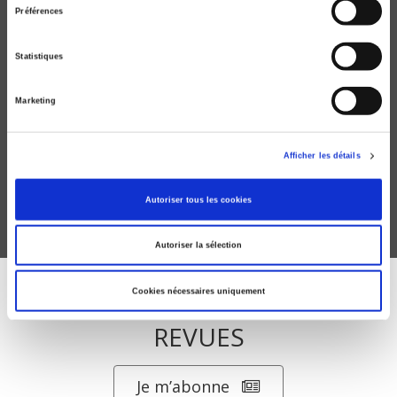
Préférences
Statistiques
La sidérurgie française
Marketing
Progrès ou décadence?
Jean Chardonnet
Afficher les détails
Autoriser tous les cookies
Autoriser la sélection
Cookies nécessaires uniquement
ABONNEZ-VOUS À NOS
REVUES
Je m’abonne