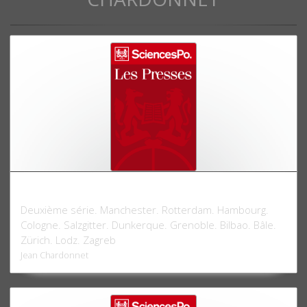
Métropoles économiques
Deuxième série. Manchester. Rotterdam. Hambourg.
Cologne. Salzgitter. Dunkerque. Grenoble. Bilbao. Bâle.
Zürich. Lodz. Zagreb
Jean Chardonnet