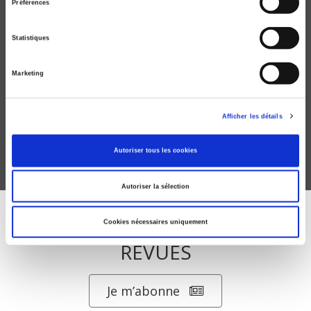
Préférences
Statistiques
Les paysans français et l'Europe
Marketing
Hélène Delorme
Afficher les détails
Autoriser tous les cookies
Autoriser la sélection
ABONNEZ-VOUS À NOS
Cookies nécessaires uniquement
REVUES
Je m’abonne