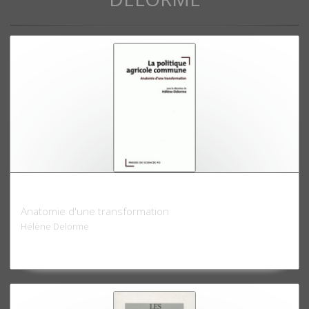
La politique agricole commune
Anatomie d'une transformation
Hélène Delorme